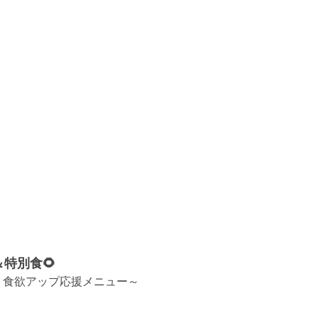
＆特別食🌻
！食欲アップ応援メニュー～