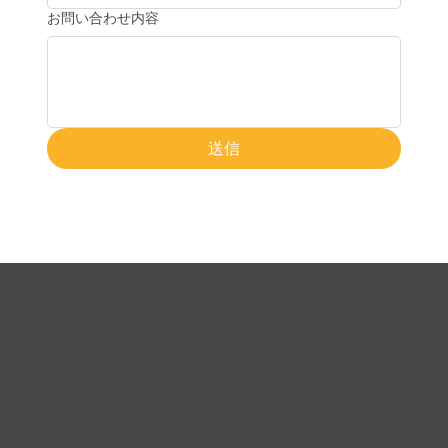
お問い合わせ内容
送信
株式会社タクサン
〒639-2101 奈良県葛城市疋田556-1
TEL :
0745-69-4718
FAX : 0745-69-4536
E-mail :
mailto@e-takusan.co.jp
資料請求
お問い合わせ
個人情報保護方針