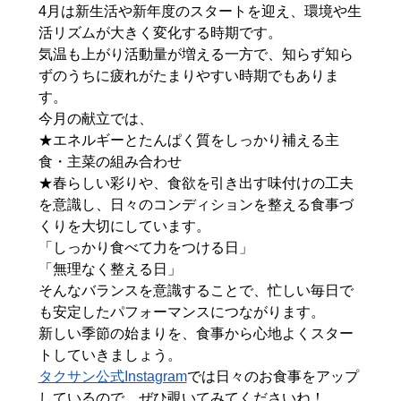
4月は新生活や新年度のスタートを迎え、環境や生
活リズムが大きく変化する時期です。
気温も上がり活動量が増える一方で、知らず知ら
ずのうちに疲れがたまりやすい時期でもありま
す。
今月の献立では、
★エネルギーとたんぱく質をしっかり補える主
食・主菜の組み合わせ
★春らしい彩りや、食欲を引き出す味付けの工夫
を意識し、日々のコンディションを整える食事づ
くりを大切にしています。
「しっかり食べて力をつける日」
「無理なく整える日」
そんなバランスを意識することで、忙しい毎日で
も安定したパフォーマンスにつながります。
新しい季節の始まりを、食事から心地よくスター
トしていきましょう。
タクサン公式Instagram
では日々のお食事をアップ
しているので、ぜひ覗いてみてくださいね！