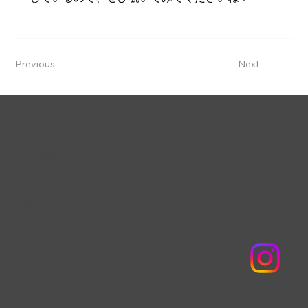
Previous
Next
株式会社タクサン
〒639-2101 奈良県葛城市疋田556-1
TEL :
0745-69-4718
FAX : 0745-69-4536
E-mail :
mailto@e-takusan.co.jp
資料請求
お問い合わせ
個人情報保護方針