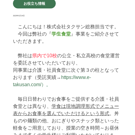
お役立ち情報
2023年5月24日
　こんにちは！株式会社タクサン総務担当です。
　今回は弊社の『
学生食堂
』事業をご紹介させて
いただきます。
　弊社は
県内で10校
の公立・私立高校の食堂運営
を委託させていただいており、
同事業は介護・社員食堂に次ぐ第３の柱となって
おります（受託実績→
https://www.e-
takusan.com/）。
　毎日日替わりでお食事をご提供する介護・社員
食堂とは異なり、
学食は現地調理形式でメニュー
表からお食事を選んでいただけるという形式
。丼
ものや麺類の他、おにぎりやスナック類といった
軽食をご用意しており、授業の空き時間～お昼休