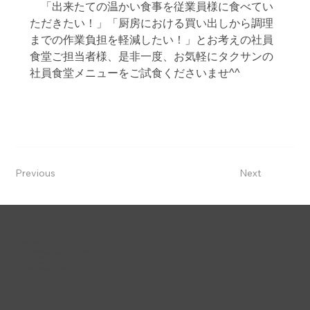
　「出来たての温かい食事を従業員様に食べてい
ただきたい！」「厨房における買い出しから調理
までの作業負担を軽減したい！」とお考えの社員
食堂ご担当者様、是非一度、お気軽にタクサンの
社員食堂メニューをご試食くださいませ^^
Previous
Next
株式会社タクサン
〒639-2101 奈良県葛城市疋田556-1
TEL :
0745-69-4718
FAX : 0745-69-4536
E-mail :
mailto@e-takusan.co.jp